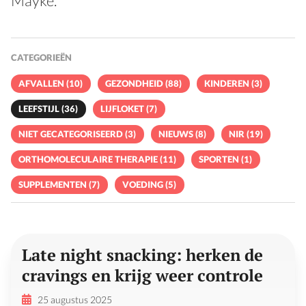
Mayke.
CATEGORIEËN
AFVALLEN (10)
GEZONDHEID (88)
KINDEREN (3)
LEEFSTIJL (36)
LIJFLOKET (7)
NIET GECATEGORISEERD (3)
NIEUWS (8)
NIR (19)
ORTHOMOLECULAIRE THERAPIE (11)
SPORTEN (1)
SUPPLEMENTEN (7)
VOEDING (5)
Late night snacking: herken de
cravings en krijg weer controle
25 augustus 2025