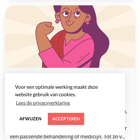
Gezondere leefstijl activeert
zelfherstellend vermogen
Voor een optimale werking maakt deze
website gebruik van cookies.
17 juli 2023
Lees de privacyverklaring
Hormoonzalf bij eczeem, pijnstillers bij hoofpijn,
slaappillen bij slapeloosheid, antibiotica bij een
AFWIJZEN
ACCEPTEREN
ontsteking. Voor elke ziekte, klacht en kwaal is er
een passende behandeling of medicijn. Tot zo v...