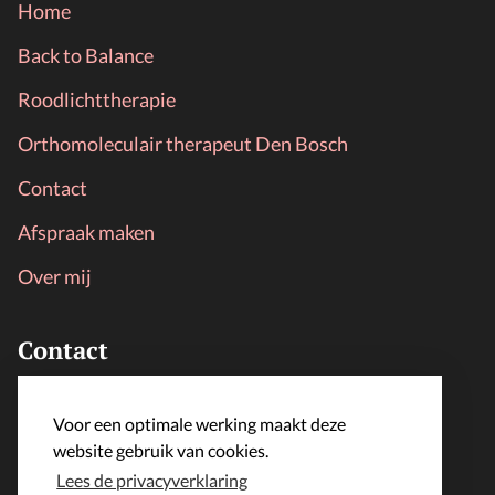
Home
Back to Balance
Roodlichttherapie
Orthomoleculair therapeut Den Bosch
Contact
Afspraak maken
Over mij
Contact
LijfLoket
Voor een optimale werking maakt deze
info@lijfloket.nl
website gebruik van cookies.
Lees de privacyverklaring