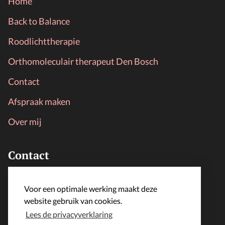
Home
Back to Balance
Roodlichttherapie
Orthomoleculair therapeut Den Bosch
Contact
Afspraak maken
Over mij
Contact
LijfLoket
Voor een optimale werking maakt deze
info@lijfloket.nl
website gebruik van cookies.
Lees de privacyverklaring