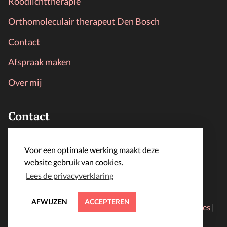
Roodlichttherapie
Orthomoleculair therapeut Den Bosch
Contact
Afspraak maken
Over mij
Contact
LijfLoket
Voor een optimale werking maakt deze
info@lijfloket.nl
website gebruik van cookies.
Lees de privacyverklaring
AFWIJZEN
ACCEPTEREN
© 2024 lijfloket.nl | Alle rechten voorbehouden |
Cookies
|
Algemene voorwaarden
|
Privacyverklaring