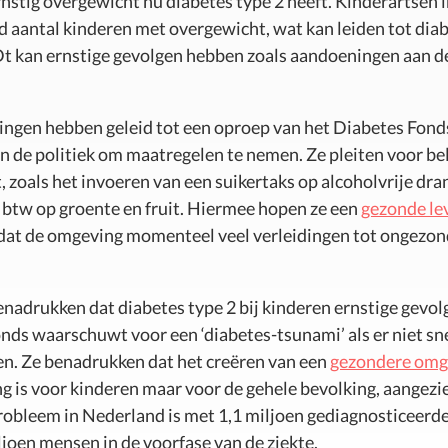
nstig overgewicht nu diabetes type 2 heeft. Kinderartsen 
nd aantal kinderen met overgewicht, wat kan leiden tot dia
. Dt kan ernstige gevolgen hebben zoals aandoeningen aan d
ingen hebben geleid tot een oproep van het Diabetes Fond
n de politiek om maatregelen te nemen. Ze pleiten voor be
, zoals het invoeren van een suikertaks op alcoholvrije dra
 btw op groente en fruit. Hiermee hopen ze een
gezonde lev
dat de omgeving momenteel veel verleidingen tot ongezon
nadrukken dat diabetes type 2 bij kinderen ernstige gevolg
nds waarschuwt voor een ‘diabetes-tsunami’ als er niet s
. Ze benadrukken dat het creëren van een
gezondere omg
ng is voor kinderen maar voor de gehele bevolking, aangezi
probleem in Nederland is met 1,1 miljoen gediagnosticeerde
ljoen mensen in de voorfase van de ziekte.