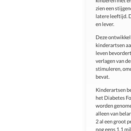
kinderen met er
zien een stijge
latere leeftijd
en lever.
Deze ontwikkel
kinderartsen aa
leven bevordert
verlagen van de
stimuleren, om
bevat.
Kinderartsen be
het Diabetes Fo
worden genomen
alleen van bela
2 al een groot 
nog eens 1,1 mi