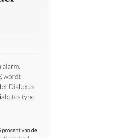
n alarm.
’, wordt
Het Diabetes
iabetes type
5 procent van de