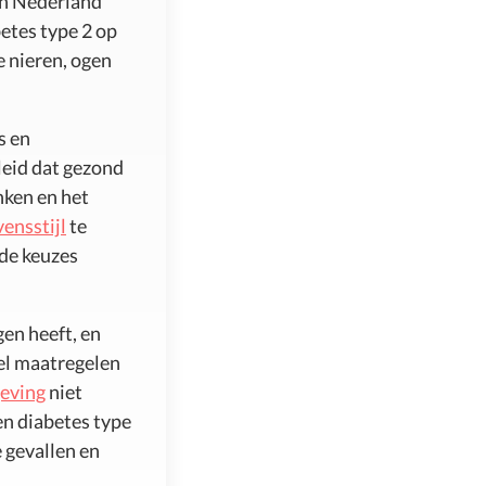
in Nederland
betes type 2 op
e nieren, ogen
s en
leid dat gezond
nken en het
ensstijl
te
de keuzes
en heeft, en
nel maatregelen
eving
niet
en diabetes type
 gevallen en