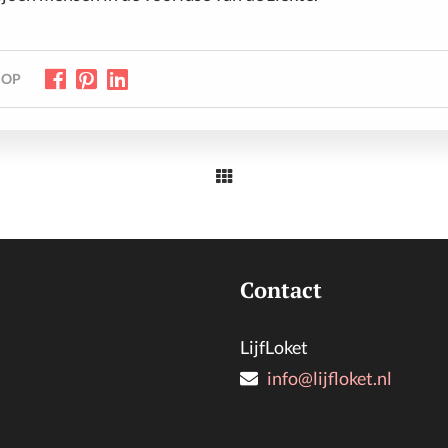
 OP
Contact
LijfLoket
info@lijfloket.nl