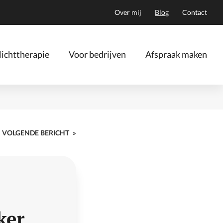
Over mij
Blog
Contact
ichttherapie
Voor bedrijven
Afspraak maken
VOLGENDE BERICHT
»
ker