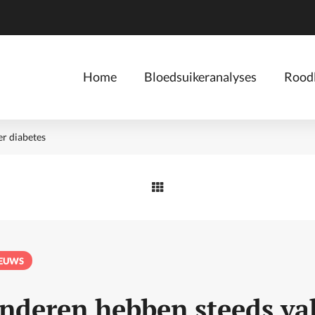
Home
Bloedsuikeranalyses
Roodl
r diabetes
IEUWS
nderen hebben steeds va