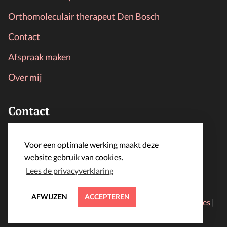
Orthomoleculair therapeut Den Bosch
Contact
Afspraak maken
Over mij
Contact
LijfLoket
Voor een optimale werking maakt deze
info@lijfloket.nl
website gebruik van cookies.
Lees de privacyverklaring
AFWIJZEN
ACCEPTEREN
© 2024 lijfloket.nl | Alle rechten voorbehouden |
Cookies
|
Algemene voorwaarden
|
Privacyverklaring