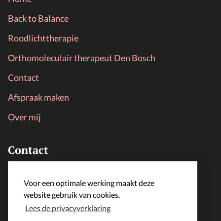
Back to Balance
Roodlichttherapie
Orthomoleculair therapeut Den Bosch
Contact
Afspraak maken
Over mij
Contact
LijfLoket
Voor een optimale werking maakt deze
info@lijfloket.nl
website gebruik van cookies.
Lees de privacyverklaring