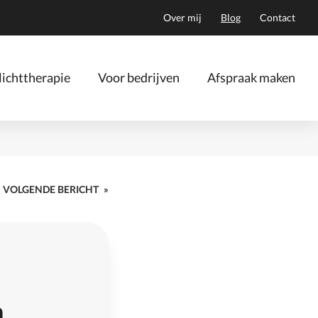
Over mij
Blog
Contact
ichttherapie
Voor bedrijven
Afspraak maken
VOLGENDE BERICHT
»
n