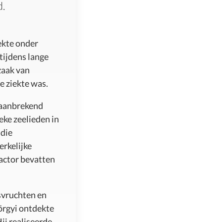
d.
ekte onder
tijdens lange
zaak van
e ziekte was.
baanbrekend
eke zeelieden in
 die
erkelijke
actor bevatten
svruchten en
örgyi ontdekte
Hij realiseerde