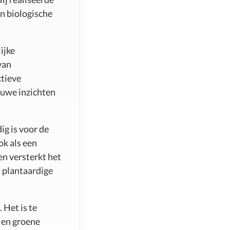
an biologische
ijke
van
ctieve
euwe inzichten
ig is voor de
ok als een
en versterkt het
 plantaardige
 Het is te
s en groene