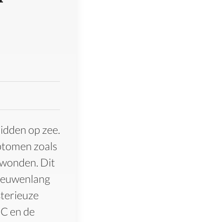
midden op zee.
ptomen zoals
 wonden. Dit
 eeuwenlang
sterieuze
 C en de