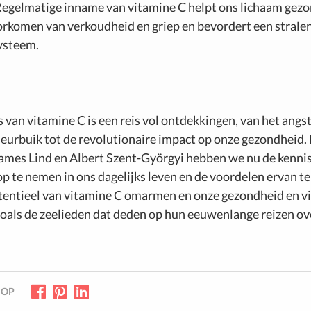
Regelmatige inname van vitamine C helpt ons lichaam gezo
oorkomen van verkoudheid en griep en bevordert een strale
ysteem.
 van vitamine C is een reis vol ontdekkingen, van het ang
heurbuik tot de revolutionaire impact op onze gezondheid.
James Lind en Albert Szent-Györgyi hebben we nu de kenni
p te nemen in ons dagelijks leven en de voordelen ervan te
tentieel van vitamine C omarmen en onze gezondheid en vit
zoals de zeelieden dat deden op hun eeuwenlange reizen o
 OP