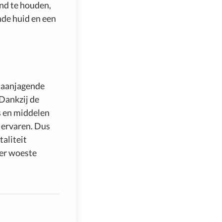
nd te houden,
nde huid en een
staanjagende
 Dankzij de
s en middelen
 ervaren. Dus
aliteit
ver woeste