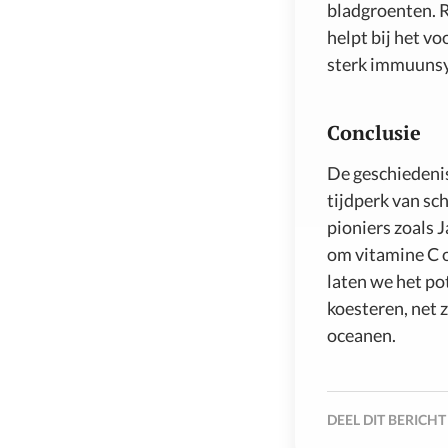
bladgroenten. 
helpt bij het v
sterk immuuns
Conclusie
De geschiedenis
tijdperk van sc
pioniers zoals 
om vitamine C o
laten we het po
koesteren, net 
oceanen.
DEEL DIT BERICHT