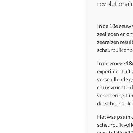
revolutionai
In de 18e eeuw
zeelieden en on
zeereizen resul
scheurbuik onbe
In de vroege 1
experiment uit 
verschillende g
citrusvruchten 
verbetering. Li
die scheurbuik
Het was pas in 
scheurbuik vol
een stof die hij