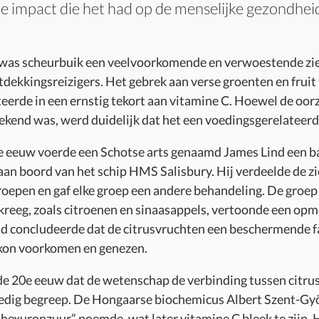
re impact die het had op de menselijke gezondhei
 was scheurbuik een veelvoorkomende en verwoestende zi
tdekkingsreizigers. Het gebrek aan verse groenten en fruit 
teerde in een ernstig tekort aan vitamine C. Hoewel de oor
kend was, werd duidelijk dat het een voedingsgerelateerd
8e eeuw voerde een Schotse arts genaamd James Lind een 
aan boord van het schip HMS Salisbury. Hij verdeelde de zi
roepen en gaf elke groep een andere behandeling. De groep
kreeg, zoals citroenen en sinaasappels, vertoonde een opm
nd concludeerde dat de citrusvruchten een beschermende f
 kon voorkomen en genezen.
de 20e eeuw dat de wetenschap de verbinding tussen citru
ledig begreep. De Hongaarse biochemicus Albert Szent-Gy
 “hexuronzuur” noemde, wat later vitamine C bleek te zijn. 