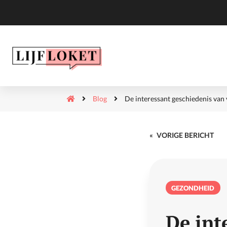
Blog
De interessant geschiedenis van v
«
VORIGE BERICHT
GEZONDHEID
De int