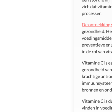
zich dat vitamin
processen.
De ontdekking 
gezondheid. He
voedingsmiddele
preventieve en 
in de rol van vi
Vitamine C is es
gezondheid van 
krachtige antio
immuunsysteem.
bronnen en ond
Vitamine C is d
vinden in voedi