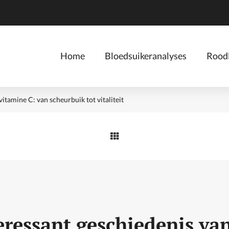
Home
Bloedsuikeranalyses
Roodl
itamine C: van scheurbuik tot vitaliteit
eressant geschiedenis va