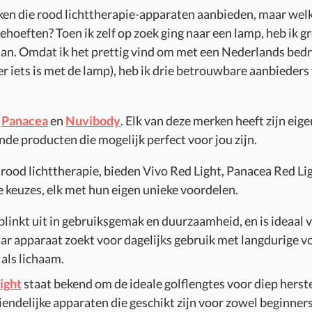
rken die rood lichttherapie-apparaten aanbieden, maar wel
ehoeften? Toen ik zelf op zoek ging naar een lamp, heb ik g
n. Omdat ik het prettig vind om met een Nederlands bedri
er iets is met de lamp), heb ik drie betrouwbare aanbieders 
,
Panacea
en
Nuvibody
. Elk van deze merken heeft zijn eig
nde producten die mogelijk perfect voor jou zijn.
 rood lichttherapie, bieden Vivo Red Light, Panacea Red L
e keuzes, elk met hun eigen unieke voordelen.
blinkt uit in gebruiksgemak en duurzaamheid, en is ideaal 
r apparaat zoekt voor dagelijks gebruik met langdurige v
als lichaam.
ight
staat bekend om de ideale golflengtes voor diep herste
endelijke apparaten die geschikt zijn voor zowel beginners