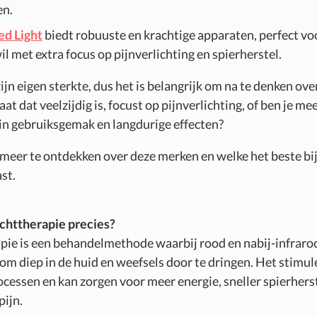
en.
d Light
biedt robuuste en krachtige apparaten, perfect vo
il met extra focus op pijnverlichting en spierherstel.
ijn eigen sterkte, dus het is belangrijk om na te denken over
aat dat veelzijdig is, focust op pijnverlichting, of ben je me
in gebruiksgemak en langdurige effecten?
meer te ontdekken over deze merken en welke het beste b
st.
lichttherapie precies?
pie is een behandelmethode waarbij rood en nabij-infraroo
om diep in de huid en weefsels door te dringen. Het stimule
ocessen en kan zorgen voor meer energie, sneller spierherst
pijn.