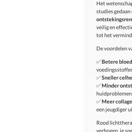
Het wetenschappe
studies gedaan 
ontstekingsre
veilig en effec
tot het vermind
De voordelen va
✅
Betere bloed
voedingsstoffen
✅
Sneller celhe
✅
Minder onts
huidproblemen
✅
Meer collag
een jeugdiger ui
Rood lichttherap
verhogen, je sne