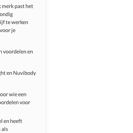
k merk past het
rondig
jf te werken
voor je
en voordelen en
ight en Nuvibody
voor wie een
oordelen voor
l en heeft
 als