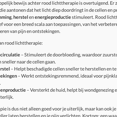
lijk bewijs achter rood lichttherapie is overtuigend. Er zi
die aantonen dat het licht diep doordringt in de cellen en 
mming
,
herstel
en
energieproductie
stimuleert. Rood licht
tief voor een breed scala aan toepassingen, van het verbeter
eren van pijn en ontstekingen.
n rood lichttherapie:
circulatie
– Stimuleert de doorbloeding, waardoor zuurst
 sneller naar de cellen gaan.
rstel
– Helpt beschadigde cellen sneller te herstellen en t
tekingen
– Werkt ontstekingsremmend, ideaal voor pijnkl
.
eenproductie
– Versterkt de huid, helpt bij wondgenezing e
terlijk.
ie is dus niet alleen goed voor je uiterlijk, maar kan ook je
ller laten herstellen en je pijn verlichten. Kortom: een wa