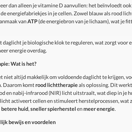
eer dan alleen je vitamine D aanvullen: het beïnvloedt ook 
e energiefabriekjes in je cellen. Zowel blauw als rood lich
aanmaak van
ATP
(de energiebron van je lichaam), wat je fit
 daglicht je biologische klok te reguleren, wat zorgt voor 
eer energie overdag.
pie: Wat is het?
 niet altijd makkelijk om voldoende daglicht te krijgen, vo
. Daarom komt
rood lichttherapie
als oplossing. Dit werk
d en nabij-infrarood (NIR) licht uitstraalt, wat diep in je 
licht activeert cellen en stimuleert herstelprocessen, wat 
s
betere huid
,
sneller spierherstel
en
meer energie
.
jk bewijs en voordelen