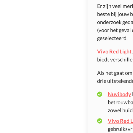
Er zijn veel me
beste bij jouw b
onderzoek gedaa
(voor het geval 
geselecteerd.
Vivo Red Light
biedt verschille
Als het gaat om
drie uitstekend
Nuvibody
betrouwbaa
zowel huid 
Vivo Red L
gebruiksvri