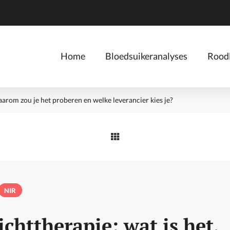
Home
Bloedsuikeranalyses
Roodl
waarom zou je het proberen en welke leverancier kies je?
NIR
ichttherapie: wat is het,