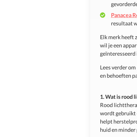
gevorderd
Panacea Re
resultaat w
Elk merk heeft z
wil je een appar
geïnteresseerd 
Lees verder om 
en behoeften pa
1. Wat is rood 
Rood lichtthera
wordt gebruikt 
helpt herstelpr
huid en minder 