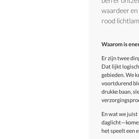
ben er ontzett
waardeer en 
rood lichtla
Waarom is ener
Er zijn twee di
Dat lijkt logis
gebieden. We kr
voortdurend blo
drukke baan, sl
verzorgingspro
En wat we juist
daglicht—komen
het speelt een e