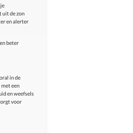
je
t uit de zon
ter en alerter
een beter
oral in de
t met een
huid en weefsels
zorgt voor