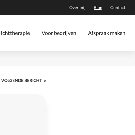
Over mij
Blog
Contact
ichttherapie
Voor bedrijven
Afspraak maken
VOLGENDE BERICHT
»