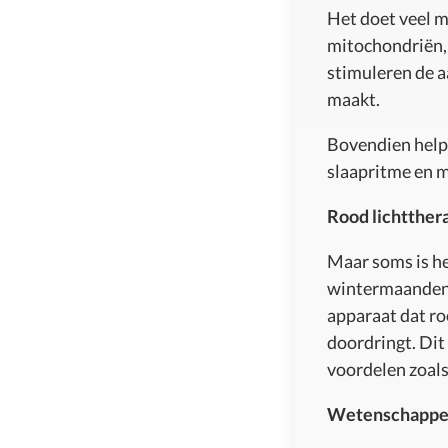
Het doet veel m
mitochondriën, d
stimuleren de 
maakt.
Bovendien helpt
slaapritme en m
Rood lichtthera
Maar soms is het
wintermaanden
apparaat dat roo
doordringt. Dit 
voordelen zoal
Wetenschappeli