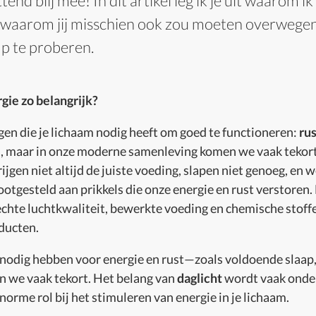
end blij mee! In dit artikel leg ik je uit waarom ik
waarom jij misschien ook zou moeten overwege
mp te proberen.
gie zo belangrijk?
ngen die je lichaam nodig heeft om goed te functioneren:
rus
ch, maar in onze moderne samenleving komen we vaak tekor
ijgen niet altijd de juiste voeding, slapen niet genoeg, en
otgesteld aan prikkels die onze energie en rust verstoren
echte luchtkwaliteit, bewerkte voeding en chemische stoffe
ducten.
 nodig hebben voor energie en rust—zoals voldoende slaap
 we vaak tekort. Het belang van
daglicht
wordt vaak onde
norme rol bij het stimuleren van energie in je lichaam.