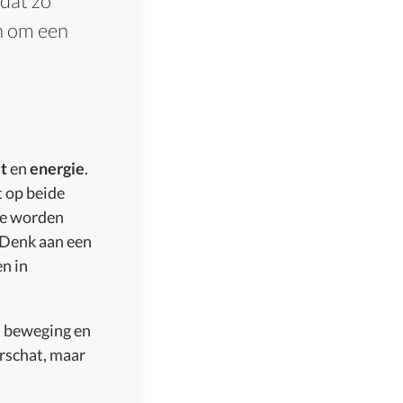
 dat zo
n om een
t
en
energie
.
t op beide
 we worden
. Denk aan een
n in
, beweging en
rschat, maar