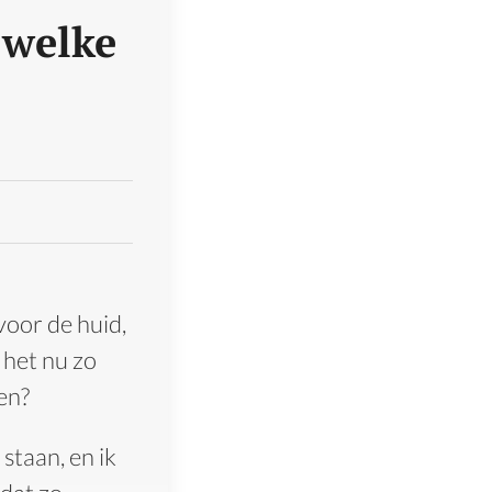
 welke
oor de huid,
 het nu zo
len?
staan, en ik