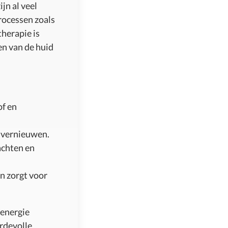
jn al veel
processen zoals
therapie is
en van de huid
of en
e vernieuwen.
achten en
n zorgt voor
 energie
ardevolle