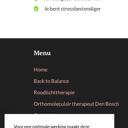
Je bent stressbestendiger
Menu
Home
Back to Balance
Roodlichttherapie
Orthomoleculair therapeut Den Bosch
Contact
Afspraak maken
Voor een optimale werking maakt deze