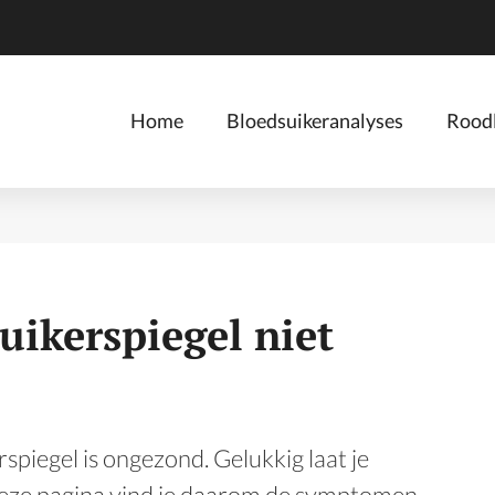
Home
Bloedsuikeranalyses
Roodl
suikerspiegel niet
rspiegel is ongezond. Gelukkig laat je
deze pagina vind je daarom de symptomen