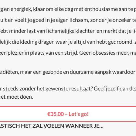
dig en energiek, klaar om elke dag met enthousiasme aan te 
nuit en voelt je goed in je eigen lichaam, zonder je onzeker t
r, hebt minder last van lichamelijke klachten en merkt dat je
delijk die kleding dragen waar je altijd van hebt gedroomd, 
een plezier in plaats van een strijd. Geen obsessies meer, 
e diëten, maar een gezonde en duurzame aanpak waardoor d
r steeds zonder het gewenste resultaat? Geef jezelf dan deze
niet moet doen.
€35,00 – Let's go!
TASTISCH HET ZAL VOELEN WANNEER JE…