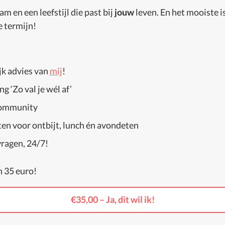
 en een leefstijl die past bij
jouw
leven. En het mooiste i
e termijn!
jk advies van
mij
!
g ‘Zo val je wél af’
Community
n voor ontbijt, lunch én avondeten
vragen, 24/7!
n 35 euro!
€35,00 – Ja, dit wil ik!