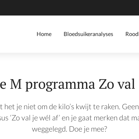
Home
Bloedsuikeranalyses
Roodl
e M programma Zo val j
t het je niet om de kilo’s kwijt te raken. Gee
sus ‘Zo val je wél af’ en je gaat merken dat m
weggelegd. Doe je mee?