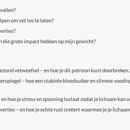
vallen?
pen om vet los te laten?
erlies?
n die grote impact hebben op mijn gewicht?
ond vetweefsel – en hoe je dit patroon kunt doorbreken z
erspiegel – hoe een stabiele bloedsuiker en slimme voeding
en hoe je stress en spanning loslaat zodat je lichaam kan 
erlies – en hoe je echte rust creëert waarmee je je lichaam 