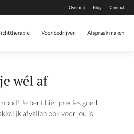
Over mij
Blog
Contact
ichttherapie
Voor bedrijven
Afspraak maken
e wél af
n nood! Je bent hier precies goed.
akkelijk afvallen ook voor jou is