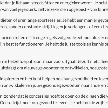
rkt dat je lichaam steeds fitter en energieker wordt. Je hebt
rvan voel je je sterk, zelfverzekerd en op je best – van binn
te diëten of urenlange sportsessies. Je hebt een manier gev
reren, zonder constante strijd tegen je verlangens of een ch
alorieën tellen of strenge regels volgen. Je eet met plezier 
n best te functioneren. Je hebt de juiste tools en kennis om
ten in hetzelfde patroon, maar vooruitgaat. Je zult niet all
 uitdaagt om nieuwe gewoonten te ontwikkelen, hoe groter j
inspireren en hen kunt helpen ook hun gezondheid en levens
ijven ontwikkelen en jouw gezonde gewoonten naar anderen 
 zonder dat je concessies hoeft te doen op de dingen die voor
 Geen strijd meer om gezond te leven – je hebt nu de vrijhei