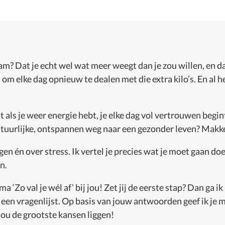
aam? Dat je echt wel wat meer weegt dan je zou willen, en da
m elke dag opnieuw te dealen met die extra kilo’s. En al he
 als je weer energie hebt, je elke dag vol vertrouwen begint 
atuurlijke, ontspannen weg naar een gezonder leven? Makkeli
en én over stress. Ik vertel je precies wat je moet gaan do
n.
‘Zo val je wél af’ bij jou! Zet jij de eerste stap? Dan ga ik
 een vragenlijst. Op basis van jouw antwoorden geef ik je 
jou de grootste kansen liggen!