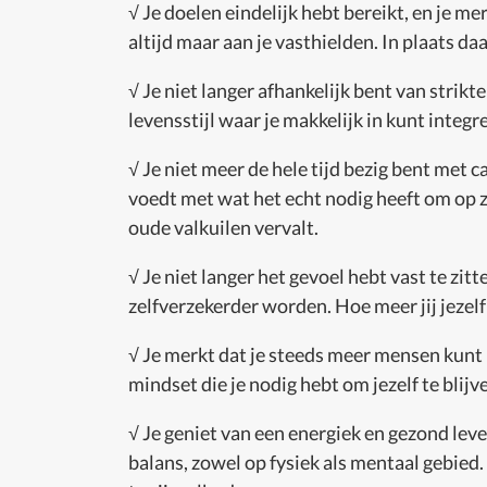
√ Je doelen eindelijk hebt bereikt, en je me
altijd maar aan je vasthielden. In plaats daa
√ Je niet langer afhankelijk bent van strik
levensstijl waar je makkelijk in kunt integ
√ Je niet meer de hele tijd bezig bent met c
voedt met wat het echt nodig heeft om op zij
oude valkuilen vervalt.
√ Je niet langer het gevoel hebt vast te zit
zelfverzekerder worden. Hoe meer jij jezelf
√ Je merkt dat je steeds meer mensen kunt 
mindset die je nodig hebt om jezelf te bl
√ Je geniet van een energiek en gezond leven,
balans, zowel op fysiek als mentaal gebied.