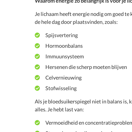
Waarom energie zo belangrijk is voor je l
Je lichaam heeft energie nodig om goed te 
de hele dag door plaatsvinden, zoals:
Spijsvertering
Hormoonbalans
Immuunsysteem
Hersenen die scherp moeten blijven
Celvernieuwing
Stofwisseling
Als je bloedsuikerspiegel niet in balans is,
alles. Je hebt last van:
Vermoeidheid en concentratieproble