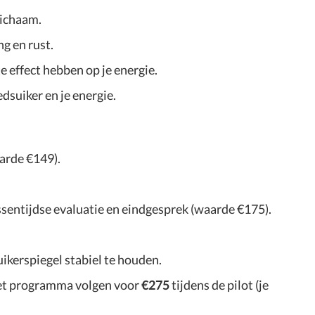
lichaam.
g en rust.
 effect hebben op je energie.
edsuiker en je energie.
arde €149).
ussentijdse evaluatie en eindgesprek (waarde €175).
ikerspiegel stabiel te houden.
het programma volgen voor
€275
tijdens de pilot (je