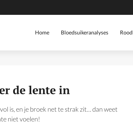
Home
Bloedsuikeranalyses
Roodl
r de lente in
ol is, en je broek net te strak zit… dan weet
ente niet voelen!