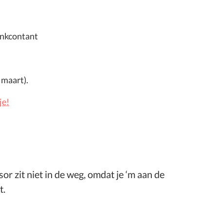
Bankcontant
 maart).
je!
or zit niet in de weg, omdat je ‘m aan de
t.