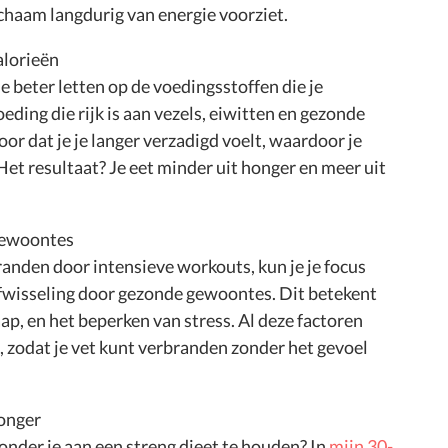
lichaam langdurig van energie voorziet.
alorieën
je beter letten op de voedingsstoffen die je
eding die rijk is aan vezels, eiwitten en gezonde
r dat je je langer verzadigd voelt, waardoor je
Het resultaat? Je eet minder uit honger en meer uit
 gewoontes
randen door intensieve workouts, kun je je focus
ofwisseling door gezonde gewoontes. Dit betekent
ap, en het beperken van stress. Al deze factoren
, zodat je vet kunt verbranden zonder het gevoel
honger
zonder je aan een streng dieet te houden? In
mijn 30-