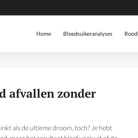
Home
Bloedsuikeranalyses
Roodl
d afvallen zonder
linkt als de ultieme droom, toch? Je hebt
rd, maar het resultaat bleef vaak uit of de