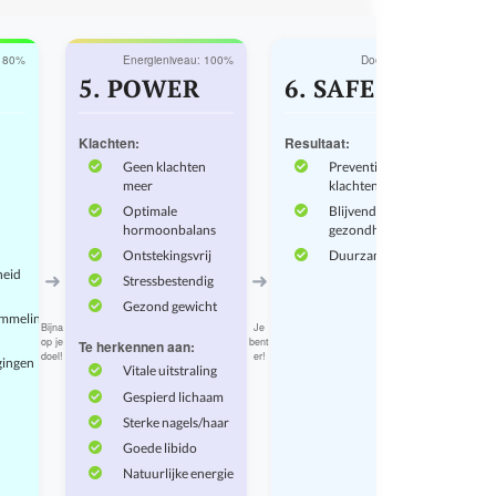
: 80%
Energieniveau: 100%
Doel bereikt! 🌟
5. POWER
6. SAFE
Klachten:
Resultaat:
Geen klachten
Preventie van
meer
klachten
Optimale
Blijvende
hormoonbalans
gezondheid
Ontstekingsvrij
Duurzame lifestyle
➜
➜
heid
Stressbestendig
Gezond gewicht
mmelingen
Bijna
Je
op je
bent
Te herkennen aan:
doel!
er!
gingen
Vitale uitstraling
Gespierd lichaam
Sterke nagels/haar
Goede libido
Natuurlijke energie