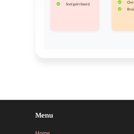
Onru
Snel geïrriteerd
Brai
Menu
Home