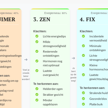
rgieniveau: 40%
Energieniveau: 60%
Energieniveau
UIMER
3. ZEN
4. FIX
Klachten:
Klachten:
selende
Lichte energiedips
Incidentele
gie
vermoeidheid
Milde
monale
stressgevoeligheid
Minimale
alans
ontstekingen
Resterende
mmingswisselingen
ontstekingen
Lichte
➜
➜
stressgevoelig
rgewicht
Hormonen nog
niet optimaal
Kleine
stekingen
Je
hormoonscho
Voel je
Laatste
bent
steeds
op de
overgewicht
Laatste
en aan:
beter
goede
gewichtsuitda
worden!
ie nodig om op
weg!
Te herkennen aan:
tarten
Te herkennen aan:
Helderder ogen
pslag rond
Stralende huid
del
Strakker gezicht
Gezonde blos
erdips na
Minder
tijd
opgeblazen
Platte buik