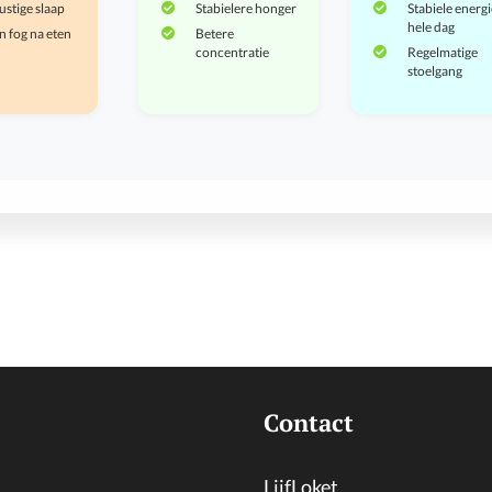
stige slaap
Stabielere honger
Stabiele energi
hele dag
n fog na eten
Betere
concentratie
Regelmatige
stoelgang
Contact
LijfLoket