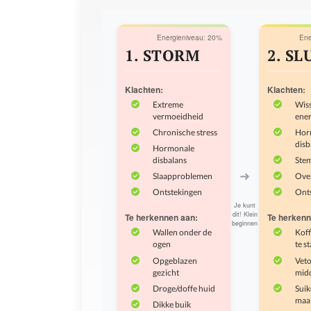
Energieniveau: 20%
Ene
1. STORM
2. SL
Klachten:
Klachten:
Extreme
Wis
vermoeidheid
ener
Chronische stress
Hor
disb
Hormonale
disbalans
Ste
➜
Slaapproblemen
Ove
Ontstekingen
Ont
Je kunt
dit! Klein
Te herkennen aan:
Te herkenn
beginnen
Wallen onder de
Koff
ogen
te s
Opgeblazen
Veto
gezicht
mid
Droge/doffe huid
Suik
maal
Dikke buik