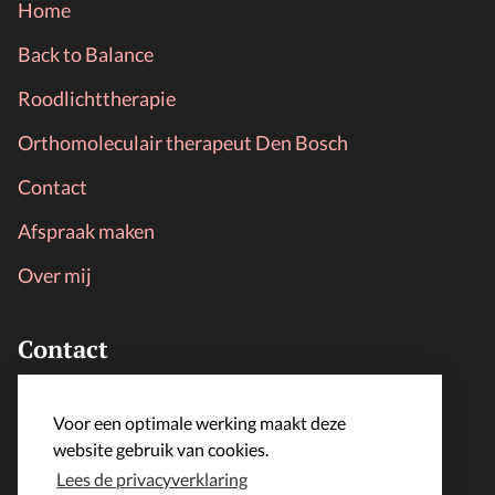
Home
Back to Balance
Roodlichttherapie
Orthomoleculair therapeut Den Bosch
Contact
Afspraak maken
Over mij
Contact
LijfLoket
Voor een optimale werking maakt deze
info@lijfloket.nl
website gebruik van cookies.
Lees de privacyverklaring