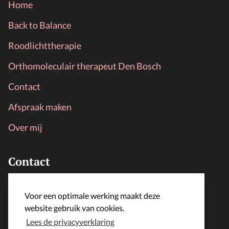
Home
Back to Balance
Roodlichttherapie
Orthomoleculair therapeut Den Bosch
Contact
Afspraak maken
Over mij
Contact
LijfLoket
Voor een optimale werking maakt deze
info@lijfloket.nl
website gebruik van cookies.
Lees de privacyverklaring