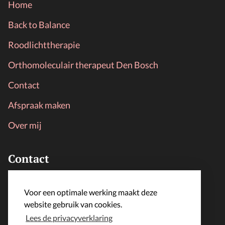
Home
Back to Balance
Roodlichttherapie
Orthomoleculair therapeut Den Bosch
Contact
Afspraak maken
Over mij
Contact
LijfLoket
Voor een optimale werking maakt deze
info@lijfloket.nl
website gebruik van cookies.
Lees de privacyverklaring