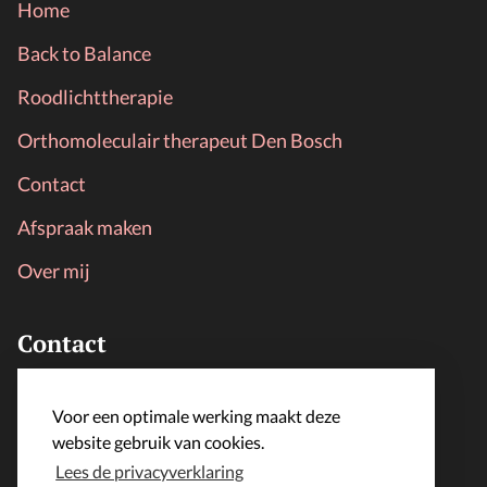
Home
Back to Balance
Roodlichttherapie
Orthomoleculair therapeut Den Bosch
Contact
Afspraak maken
Over mij
Contact
LijfLoket
Voor een optimale werking maakt deze
info@lijfloket.nl
website gebruik van cookies.
Lees de privacyverklaring