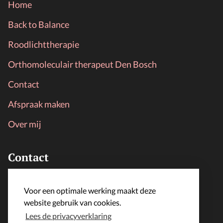
Home
Back to Balance
Roodlichttherapie
Orthomoleculair therapeut Den Bosch
Contact
Afspraak maken
Over mij
Contact
LijfLoket
Voor een optimale werking maakt deze
info@lijfloket.nl
website gebruik van cookies.
Lees de privacyverklaring