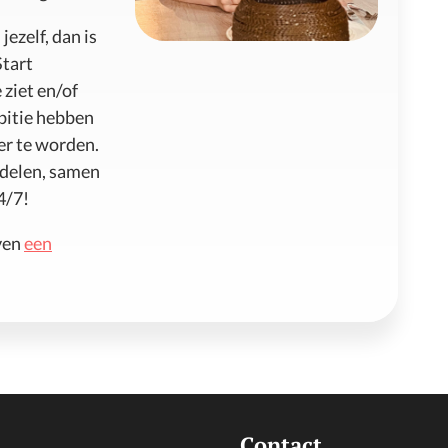
jezelf, dan is
Start
 ziet en/of
bitie hebben
er te worden.
n delen, samen
4/7!
even
een
Contact