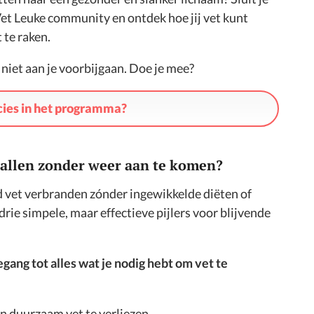
et Leuke community en ontdek hoe jij vet kunt
 te raken.
niet aan je voorbijgaan. Doe je mee?
ecies in het programma?
t vallen zonder weer aan te komen?
d vet verbranden zónder ingewikkelde diëten of
rie simpele, maar effectieve pijlers voor blijvende
gang tot alles wat je nodig hebt om vet te
en duurzaam vet te verliezen