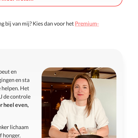
ng bij van mij? Kies dan voor het
Premium-
peut en
agingen en sta
e helpen. Het
J de controle
r heel even,
anker lichaam
of honger.