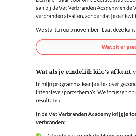
aan bij de Vet Verbranden Academy en de V
verbranden afvallen, zonder dat jezelf kwijt
We starten op 5
november!
Laat deze kans 
Wat zit er pr
Wat als je eindelijk kilo’s af kun
In mijn programma leer je alles over gezon
intensieve sportschema’s. We focussen op d
resultaten:
In de Vet Verbranden Academy krijg je toe
verbranden:
Alle info die je nodig hebt om gezond 