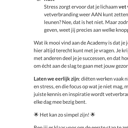
Stress zorgt ervoor dat je lichaam
vet 
vetverbranding weer AAN kunt zetten. 
leunen? Nee, dat is het niet. Maar zod
geven, weet jij precies aan welke knopp
Wat ik mooi vind aan de Academy is dat je je
hier altijd terecht kunt met je vragen. Je kr
met anderen deel je je successen, en dat hou
om écht aan de slag te gaan met jouw gezo
Laten we eerlijk zijn
: diëten werken vaak n
en stress, en die focus op wat je niet mag,
juiste kennis en inspiratie wordt vetverbra
elke dag mee bezig bent.
🌟 Het kan zo simpel zijn! 🌟
Ben jij er klaar voor om de eerste stap te z