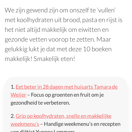
We zijn gewend zijn om onszelf te ‘vullen’
met koolhydraten uit brood, pasta en rijst is
het niet altijd makkelijk om eiwitten en
gezonde vetten voorop te zetten. Maar
gelukkig lukt je dat met deze 10 boeken
makkelijk! Smakelijk eten!
1.
Eet beter in 28 dagen met huisarts Tamara de
Weijer
– Focus op groenten en fruit om je
gezondheid te verbeteren.
2.
Grip op koolhydraten, snelle en makkelijke
weekmenu’s
– Handige weekmenu’s en recepten
van diëtist Yvonne Lemmers.