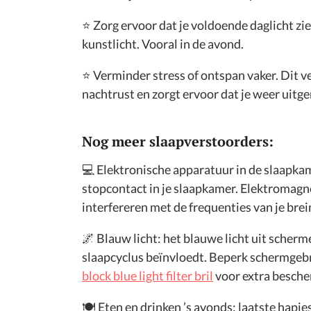
⭐️ Zorg ervoor dat je voldoende daglicht zi
kunstlicht. Vooral in de avond.
⭐️ Verminder stress of ontspan vaker. Dit v
nachtrust en zorgt ervoor dat je weer uitg
Nog meer slaapverstoorders:
💻 Elektronische apparatuur in de slaapkam
stopcontact in je slaapkamer. Elektromagn
interfereren met de frequenties van je brein
🌌 Blauw licht: het blauwe licht uit scher
slaapcyclus beïnvloedt. Beperk schermgeb
block blue light filter bril
voor extra besche
🍽️ Eten en drinken ’s avonds: laatste hapj