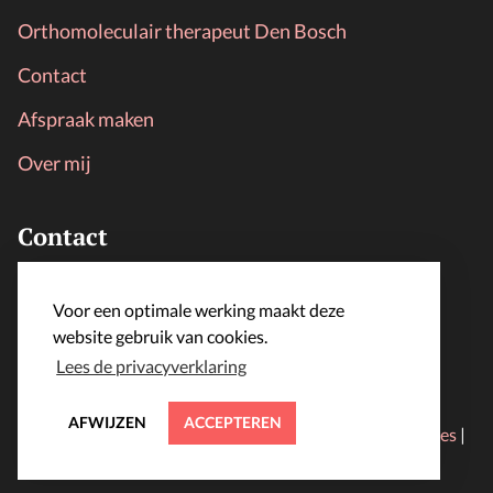
Orthomoleculair therapeut Den Bosch
Contact
Afspraak maken
Over mij
Contact
LijfLoket
Voor een optimale werking maakt deze
info@lijfloket.nl
website gebruik van cookies.
Lees de privacyverklaring
AFWIJZEN
ACCEPTEREN
© 2024 lijfloket.nl | Alle rechten voorbehouden |
Cookies
|
Algemene voorwaarden
|
Privacyverklaring